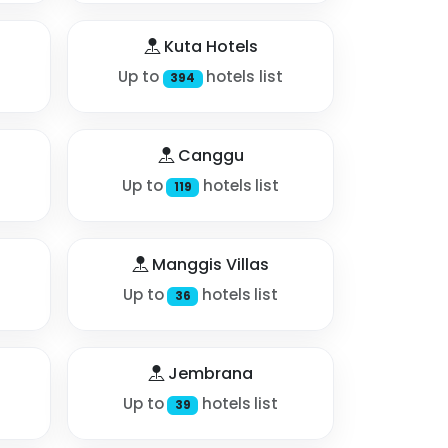
Kuta Hotels
Up to
hotels list
394
Canggu
Up to
hotels list
119
Manggis Villas
Up to
hotels list
36
Jembrana
Up to
hotels list
39