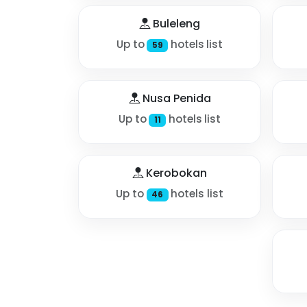
Buleleng
Up to
hotels list
59
Nusa Penida
Up to
hotels list
11
Kerobokan
Up to
hotels list
46