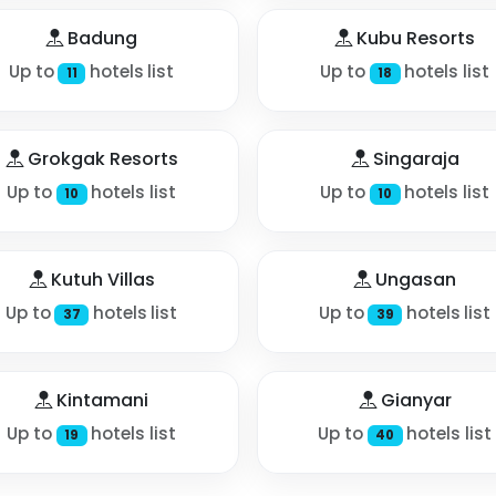
Badung
Kubu Resorts
Up to
hotels list
Up to
hotels list
11
18
Grokgak Resorts
Singaraja
Up to
hotels list
Up to
hotels list
10
10
Kutuh Villas
Ungasan
Up to
hotels list
Up to
hotels list
37
39
Kintamani
Gianyar
Up to
hotels list
Up to
hotels list
19
40